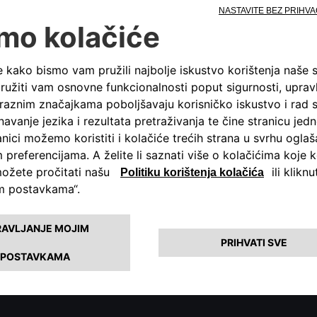
ODRŠKU
rebne informacije i pomoć. Slobodno zatražite detaljnije inform
boljšanje kvalitete naše usluge.