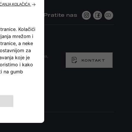
Pratite nas
acije o svojim vozilima,
KONTAKT