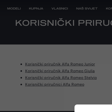
MODELI
KUPNJA
VLASNICI
NAŠ SVIJET
KO
KORISNIČKI PRIRU
MOJA ALFA ROMEO
BRAND ALFA ROMEO
ORIGINA
VOZILA
PRIVATN
Korisnički priručnik Alfa Romeo Junior
Korisnički priručnik Alfa Romeo Giulia
Korisnički priručnik Alfa Romeo Stelvio
Korisnički priručnici Alfa Romeo