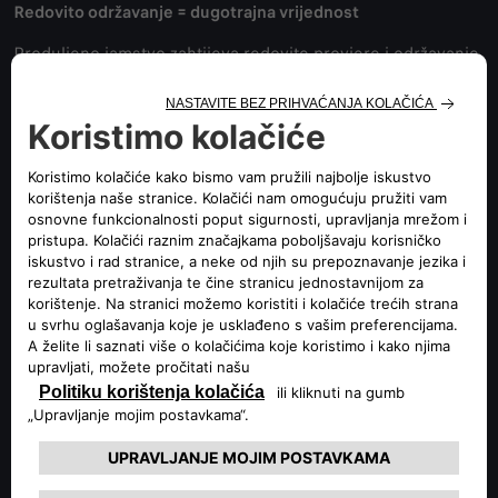
Redovito održavanje = dugotrajna vrijednost
Produljeno jamstvo zahtijeva redovite provjere i održavanje
u ovlaštenom servisu. Time osiguravate ne samo pouzdana
putovanja, već i veću dugoročnu vrijednost svog vozila.
Prenosivo na novog vlasnika
Ako se odlučite prodati vozilo prije isteka ugovora,
produljeno jamstvo prelazi na novog vlasnika. To je snažan
adut pri prodaji jer kupac dobiva dodatnu sigurnost i
povjerenje.
S produljenim jamstvom vozite bezbrižno – jer znate da je
vaše vozilo u rukama stručnjaka.