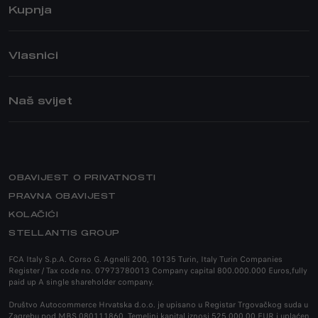
Kupnja
STELVIO
GIULIA
PRIVATE
STELVIO QUADRIFOGLIO
PRODAJNO – SERVISNA MREŽA
Vlasnici
GIULIA QUADRIFOGLIO
AKCIJE
ASISTENCIJA
POSEBNE SERIJE
POSTPRODAJNE USLUGE
Naš svijet
JUNIOR IBRIDA
BUSINESS
JAMSTVO
JUNIOR ELETTRICA
FLOTNA PRODAJA
BRAND ALFA ROMEO
PRIJAVA NA SERVIS
PRODAJNO – SERVISNA MREŽA
NOVOSTI
NARUČITE SE NA SERVIS
POVIJEST MARKE
PRODULJENO JAMSTVO
OBAVIJEST O PRIVATNOSTI
ALFA ROMEO MUZEJ
PRIRUČNIK ZA ODRŽAVANJE VOZILA
PRAVNA OBAVIJEST
OPOZIV
KOLAČIĆI
HOMOLOGACIJA
STELLANTIS GROUP
ORIGINALNI DODACI
FCA Italy S.p.A. Corso G. Agnelli 200, 10135 Turin, Italy Turin Companies
Register / Tax code no. 07973780013 Company capital 800.000.000 Euros,fully
DODATNA OPREMA
paid up A single shareholder company.
REZERVNI DIJELOVI I SAVJETI
Društvo Autocommerce Hrvatska d.o.o. je upisano u Registar Trgovačkog suda u
Zagrebu pod MBS 080111860. Temeljni kapital iznosi 525.000,00 EUR i uplaćen