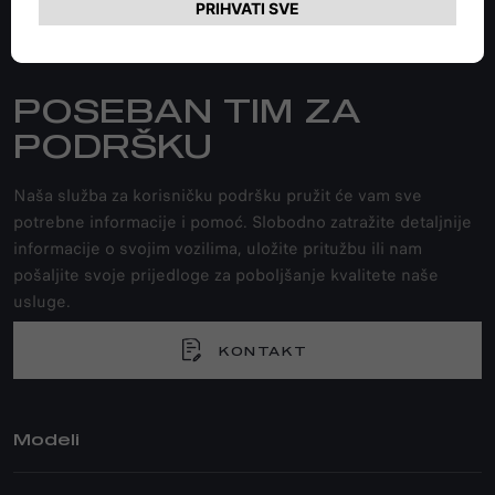
Pratite nas
POSEBAN TIM ZA
PODRŠKU
Naša služba za korisničku podršku pružit će vam sve
potrebne informacije i pomoć. Slobodno zatražite detaljnije
informacije o svojim vozilima, uložite pritužbu ili nam
pošaljite svoje prijedloge za poboljšanje kvalitete naše
usluge.
KONTAKT
Modeli
TONALE