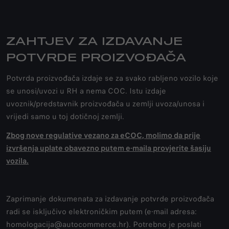
ZAHTJEV ZA IZDAVANJE
POTVRDE PROIZVOĐAČA
Potvrda proizvođača izdaje se za svako rabljeno vozilo koje
se unosi/uvozi u RH a nema COC. Istu izdaje
uvoznik/predstavnik proizvođača u zemlji uvoza/unosa i
vrijedi samo u toj dotičnoj zemlji.
Zbog nove regulative vezano za eCOC, molimo da prije
izvršenja uplate obavezno putem e-maila provjerite šasiju
vozila.
Zaprimanje dokumenata za izdavanje potvrde proizvođača
radi se isključivo elektroničkim putem (e-mail adresa:
homologacija@autocommerce.hr). Potrebno je poslati