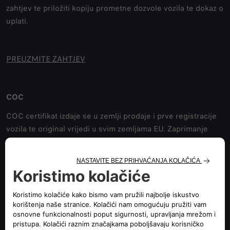
zahtjev te priložiti kopiju prometne dozvole vozila te dokaz o
uplati.
PREUZMITE ZAHTJEV
COC
COC certifikat izdaje se u zemlji prodaje i prve registracije
vozila te original vrijedi u svim zemljama EU. Zaprimanje
dokumenata za izdavanje COC certifikata radi se isključivo
elektroničkim putem (e-mail adresa:
homologacija@autocommerce.hr).