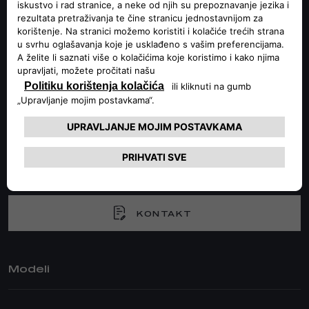
Pratite nas
POSEBAN TIM ZA
PODRŠKU
Naša služba za korisničku podršku pružit će vam sve
potrebne informacije i pomoć. Slobodno zatražite detaljnije
informacije o svojim vozilima, uložite pritužbu ili nam
pošaljite svoje prijedloge za poboljšanje kvalitete naše
usluge.
KONTAKT
Modeli
TONALE