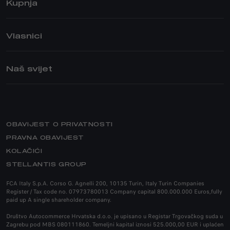
Kupnja
STELVIO
GIULIA
PRIVATE
STELVIO QUADRIFOGLIO
PRODAJNO – SERVISNA MREŽA
Vlasnici
GIULIA QUADRIFOGLIO
AKCIJE
ASISTENCIJA
POSEBNE SERIJE
POSTPRODAJNE USLUGE
Naš svijet
JUNIOR IBRIDA
BUSINESS
JAMSTVO
JUNIOR ELETTRICA
FLOTNA PRODAJA
BRAND ALFA ROMEO
PRIJAVA NA SERVIS
PRODAJNO – SERVISNA MREŽA
NOVOSTI
NARUČITE SE NA SERVIS
POVIJEST MARKE
PRODULJENO JAMSTVO
OBAVIJEST O PRIVATNOSTI
ALFA ROMEO MUZEJ
PRIRUČNIK ZA ODRŽAVANJE VOZILA
PRAVNA OBAVIJEST
OPOZIV
KOLAČIĆI
HOMOLOGACIJA
STELLANTIS GROUP
ORIGINALNI DODACI
FCA Italy S.p.A. Corso G. Agnelli 200, 10135 Turin, Italy Turin Companies
Register / Tax code no. 07973780013 Company capital 800.000.000 Euros,fully
DODATNA OPREMA
paid up A single shareholder company.
REZERVNI DIJELOVI I SAVJETI
Društvo Autocommerce Hrvatska d.o.o. je upisano u Registar Trgovačkog suda u
Zagrebu pod MBS 080111860. Temeljni kapital iznosi 525.000,00 EUR i uplaćen