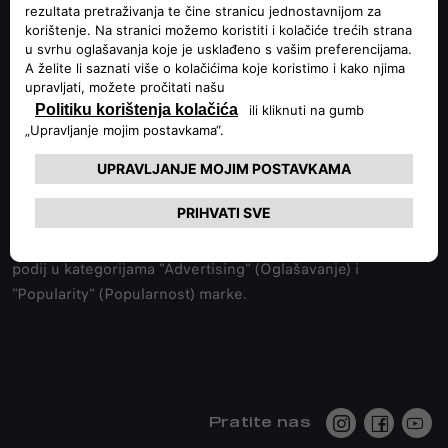
lansiranja na švicarsko tržište, modeli Giulia, Stelvio i Tonale
zauzimaju prva mjesta u svojim kategorijama na godišnjoj
razini.
Kako bi dodao velikoj pobjedi vrhunskog proizvođača
automobila koji raste više nego bilo koji drugi iz godine u
godinu, osvojio je još tri priznanja na dodjeli nagrada “Best
Cars Awards” (za najbolje automobile): prvo mjesto u
kategoriji “Appearance/Styling” (Izgled/stil) i plasman na
podij u kategorijama "Advertising" (Oglašavanje) i
"Popularity“ (Popularnost) marke.
Pratite nas