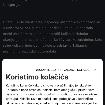
kategorija.
Čitatelji Auto Illustrierte, najvećeg automobilskog časopisa
u Švicarskoj, bez sumnje su dodijelili nekoliko nagrada
marki Alfa Romeo, kako bi potvrdili koliko je duboko
ukorijenjena strast između marke i švicarske zajednice, koja
sebe vidi u vrijednostima koje predstavlja Talijanski
premium proizvođač automobila.
Alfa Romeo iza sebe ima izvanredan niz uspjeha: doista,
Giulia je sedmi put zaredom zauzela prvo mjesto među
"medium-sized sedans” (srednje velike limuzine). Da ne
spominjemo Stelvio, sa svojim šestim trijumfom kao "Large
SUV/Off-Road” (Veliki SUV/Off-Road), niti Tonale i drugi put
kada je pobijedio svoje konkurente u kategoriji "Compact
SUV/Off-Road” (Kompaktni SUV/Off-Road). Uostalom, od