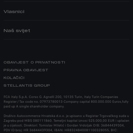
GIULIA
PRIVATE
STELVIO QUADRIFOGLIO
PRODAJNO – SERVISNA MREŽA
Vlasnici
GIULIA QUADRIFOGLIO
AKCIJE
ASISTENCIJA
POSEBNE SERIJE
POSTPRODAJNE USLUGE
Naš svijet
JUNIOR IBRIDA
BUSINESS
JAMSTVO
JUNIOR ELETTRICA
FLOTNA PRODAJA
BRAND ALFA ROMEO
PRIJAVA NA SERVIS
PRODAJNO – SERVISNA MREŽA
NOVOSTI
NARUČITE SE NA SERVIS
POVIJEST MARKE
PRODULJENO JAMSTVO
OBAVIJEST O PRIVATNOSTI
ALFA ROMEO MUZEJ
PRIRUČNIK ZA ODRŽAVANJE VOZILA
PRAVNA OBAVIJEST
OPOZIV
KOLAČIĆI
HOMOLOGACIJA
STELLANTIS GROUP
ORIGINALNI DODACI
FCA Italy S.p.A. Corso G. Agnelli 200, 10135 Turin, Italy Turin Companies
Register / Tax code no. 07973780013 Company capital 800.000.000 Euros,fully
DODATNA OPREMA
paid up A single shareholder company.
REZERVNI DIJELOVI I SAVJETI
Društvo Autocommerce Hrvatska d.o.o. je upisano u Registar Trgovačkog suda u
Zagrebu pod MBS 080111860. Temeljni kapital iznosi 525.000,00 EUR i uplaćen
je u cijelosti. Direktori: Tomislav Miletić i Gordan Vrdoljak OIB: 36844439304,
PDV ID broj: HR 36844439304, IBAN: HR8324840081100328055, BIC: