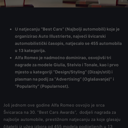
U natjecanju “Best Cars” (Najbolji automobili) koje je
organizirao Auto Illustrierte, najveći švicarski
automobilistički časopis, natjecalo se 455 automobila
u 13 kategorija.
Alfa Romeo je nadmoćno dominirao, osvojivši tri
nagrade za modele Giulia, Stelvio i Tonale, kao i prvo
mjesto u kategoriji "Design/Styling" (Dizajn/stil) i
plasman na podij za "Advertising” (Oglašavanje)" i
"Popularity” (Popularnost).
Još jednom ove godine Alfa Romeo osvojio je srca
Švicaraca na 30. “Best Cars Awards“, dodjeli nagrada za
najbolje automobile, prestižnom natjecanju za koje glasaju
čitatelji iz užeg izbora od 455 modela podijeljenih u 13