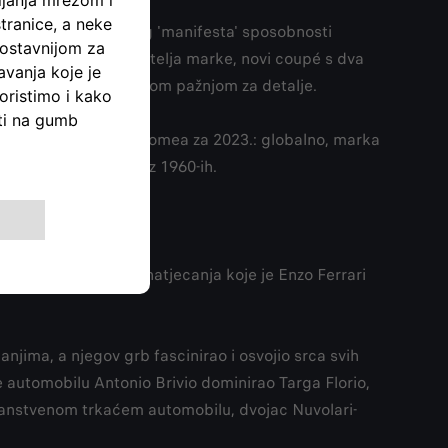
fa Romea, autentičnog 'manifesta' sposobnosti
mjerka, za 33 obožavatelja marke, novi coupé s dva
 kvalitete i opsesivnom pažnjom za detalje.
nim rezultatima Alfa Romea za 2023.: globalno, marka
og lansiranja ikone iz 1960-ih.
0Miglia, povijesnog natjecanja koje je Enzo Ferrari
njima, a njegov grb fascinirao i osvojio srca svih
je automobilu Antonio Brivio dominirao Targa Florio,
eličanstvenom trkaćem automobilu, dvojac Nuvolari-