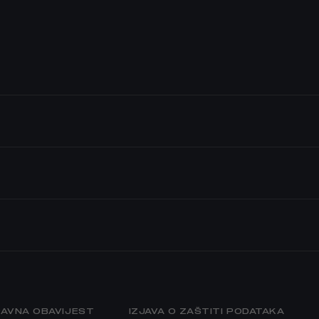
S
PRODAJA
O –
A MREŽA
NI DODACI
 OPREMA
 DIJELOVI I
AVNA OBAVIJEST
IZJAVA O ZAŠTITI PODATAKA