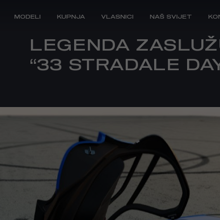
MODELI
KUPNJA
VLASNICI
NAŠ SVIJET
KO
LEGENDA ZASLUŽ
“33 STRADALE DA
MOJA ALFA ROMEO
BRAND ALFA ROMEO
ORIGINA
VOZILA
PRIVATN