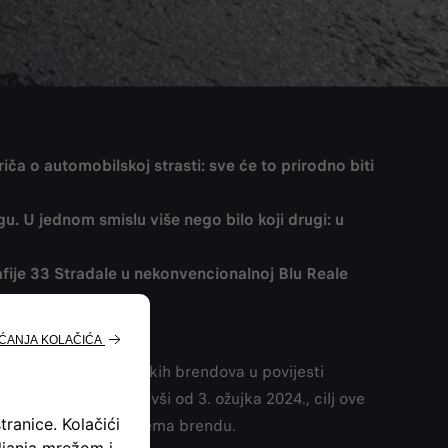
ča o automobilskoj strasti: sve će to prirodno biti
u. U jednom smislu više nego bilo koji drugi: u
rafije 33 Stradale u nekonvencionalnoj Blu Reale
jlegendarnijih sportskih brendova u povijesti
Stradale Day”. Počevši od 3. ožujka 2024., cilj ove
a koji dijele strast prema brendu.