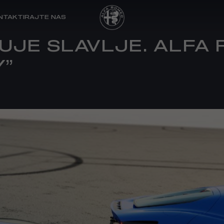
NTAKTIRAJTE NAS
UJE SLAVLJE. ALFA 
Y”
LNI DODACI
I KUPCI
POSLOVNI KUPCI