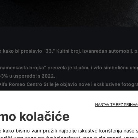
ako bi proslavio "33." Kultni broj, izvanredan automobil, pri
amenkasta brojka" preuzela je ključnu i vrlo simboličnu ulog
e 33% u usporedbi s 2022.
 Alfa Romeo Centro Stile je objavio nove i ekskluzivne fotog
erije koja evocira njegovu slavnu prošlost.
egende, simbola koji utjelovljuje sve vrijednosti jednog od na
ntiteta, a u njegovu čast Alfa Romeo najavljuje osnivanje “33 
 svim entuzijastima diljem svijeta i njihovih više od 250 klubov