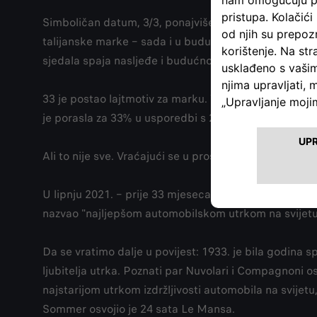
Simboličan datum, 3/3, ponajviše da podsjetimo na i
talijanske marke – sada i u budućnosti – u smislu st
sjedala spaja nasljeđe i budućnost, a proizvodi se 
33 je postao lajtmotiv za marku. Više unikatna nego 
je porasla za 33% u usporedbi s 2022., jedinstvena sl
Ali to nije sve. Vraćajući se u prošlost, broj 33 popri
U lipnju 2021. – prije 33 mjeseca – Alfa Romeo 6C 175
nazvao "najljepšom automobilskom utrkom na svijetu
Da se vratimo dalje u povijest: 1933. je bila godina 
ljubitelja utrka. Poznati par Nuvolari i Compagnoni o
najstarijom utrkom izdržljivosti automobila na svijet
Sommer osvojio je 24 sata Le Mansa.