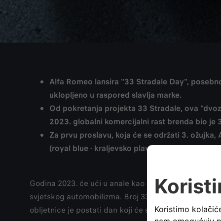
Alfa Romeo lansira "33 Stradale Day", posebno k
uklopljeno u raspored slavlja marke.
Od pokretanja projekta 33 Stradale, ova "dvozn
2023. globalni komercijalni rast brenda bio j
Za prvu proslavu, koja će se održati 3. ožujka,
(royal blue - kraljevsko plavoj) boji, boji karos
Godina 2023. će ući u anale kao godina 33 Stradale: l
svjetskog automobilizma. Broj 33 postao je simbol ide
obljetnice je postati dan koji će se slaviti zajedno sa