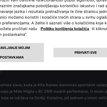
me novog automobila fuoriserie ('izrađenog po narudžbi') Al
ila i vozačkog iskustva. Proizveden u samo 33 ekskluzivna pri
prema jedinstvenom zanatskom procesu s najvišim standardima
rijetka slučajnost, broj 33 također se može naći u komercijal
učajnost koja je, čini se, stvorena posebno za proslavu ponovn
ma dodatnu simboličnu i slavljeničku vrijednost.
0 Super Sport iz 1929. pobijedio je na povijesnoj izvedbi 100
".
sportske slave, kada je Alfa Romeo dominirao sportskim natjeca
svojio je Mille Miglia u 8C 2300 visokih performansi. U istom 
u, koja se održava na Siciliji. Konačno, još jednom u istom v