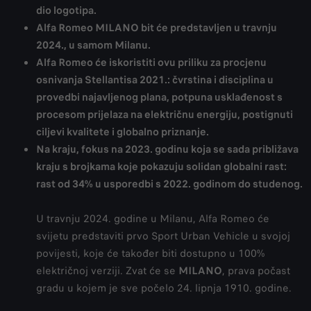
dio logotipa.
Alfa Romeo MILANO bit će predstavljen u travnju
2024., u samom Milanu.
Alfa Romeo će iskoristiti ovu priliku za procjenu
osnivanja Stellantisa 2021.: čvrstina i disciplina u
provedbi najavljenog plana, potpuna usklađenost s
procesom prijelaza na električnu energiju, postignuti
ciljevi kvalitete i globalno priznanje.
Na kraju, fokus na 2023. godinu koja se sada približava
kraju s brojkama koje pokazuju solidan globalni rast:
rast od 34% u usporedbi s 2022. godinom do studenog.
U travnju 2024. godine u Milanu, Alfa Romeo će
svijetu predstaviti prvo Sport Urban Vehicle u svojoj
povijesti, koje će također biti dostupno u 100%
električnoj verziji. Zvat će se
MILANO
, prava počast
gradu u kojem je sve počelo 24. lipnja 1910. godine.