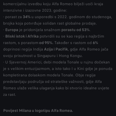
komercijalnu izvedbu koju Alfa Romeo bilježi uoči kraja
intenzivne i izazovne 2023. godine:
- porast za
34%
u usporedbi s 2022. godinom do studenoga,
brojka koja potvrđuje solidan rast globalne prodaje.
-
Europa
je pridonijela snažnom
porastu od 53%
.
-
Bliski istok i Afrika
potvrdili su se kao regija s najbržim
rastom, s porastom
od 95%.
Također s rastom od
6%
doprinosi regija Indija
Azija i Pacifik
, gdje Alfa Romeo jača
svoju prisutnost u Singapuru i Hong Kongu.
- U Sjevernoj Americi, debi modela Tonale u rujnu dočekan
je s velikim entuzijazmom, a isto tako I u Kini gdje je ponuda
kompletirana dolaskom modela Tonale. Obje regije
predstavljaju područja od strateške važnosti, gdje Alfa
Romeo ulaže velika ulaganja kako bi stvorio idealne uvjete
za rast.
Povijest Milana u logotipu Alfa Romea.