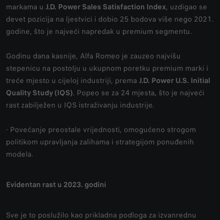
markama u
J.D. Power Sales Satisfaction Index
, uzdigao se
devet pozicija na ljestvici i dobio 25 bodova više nego 2021.
godine, što je najveći napredak u premium segmentu.
Godinu dana kasnije, Alfa Romeo je zauzeo najvišu
stepenicu na postolju u ukupnom poretku premium marki i
treće mjesto u cijeloj industriji, prema
J.D. Power U.S. Initial
Quality Study (IQS)
. Popeo se za 24 mjesta, što je najveći
rast zabilježen u IQS istraživanju industrije.
- Povećanje preostale vrijednosti, omogućeno strogom
politikom upravljanja zalihama i strategijom ponuđenih
modela.
Evidentan rast u 2023. godini
Sve je to poslužilo kao prikladna podloga za izvanrednu