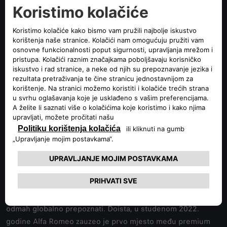
proizvodom svake godine:
2022. – Tonale Hybrid i Plug-In Hybrid Q4 imali su svoj
debi.
2023. – Alfa Romeo se vratio u svijet „automobila
izrađenih po narudžbi“, predstavljajući 33 Stradale (BEV –
ICE).
2024. – debi prvog 100% električnog vozila Alfa Romeo
(Alfa Romeo MILANO).
2025. – otkrivanje prvog vozila dostupnog isključivo u
100% električnoj verziji.
2027 – svi automobili marke Alfa Romeo bit će 100%
električni.
- Beskompromisni
standardi kvalitete
s velikom
rigoroznošću vode sve strateške akcije marke, a rezultati su
odmah globalno prepoznati. Doista, u studenom 2022.
godine Alfa Romeo zauzeo je prvo mjesto među premium