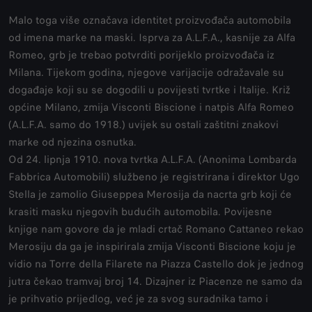
Malo toga više označava identitet proizvođača automobila
od imena marke na maski. Isprva za A.L.F.A., kasnije za Alfa
Romeo, grb je trebao potvrditi porijeklo proizvođača iz
Milana. Tijekom godina, njegove varijacije odražavale su
događaje koji su se dogodili u povijesti tvrtke i Italije. Križ
općine Milano, zmija Visconti Biscione i natpis Alfa Romeo
(A.L.F.A. samo do 1918.) uvijek su ostali zaštitni znakovi
marke od njezina osnutka.
Od 24. lipnja 1910. nova tvrtka A.L.F.A. (Anonima Lombarda
Fabbrica Automobili) službeno je registrirana i direktor Ugo
Stella je zamolio Giuseppea Merosija da nacrta grb koji će
krasiti masku njegovih budućih automobila. Povijesne
knjige nam govore da je mladi crtač Romano Cattaneo rekao
Merosiju da ga je inspirirala zmija Visconti Biscione koju je
vidio na Torre della Filarete na Piazza Castello dok je jednog
jutra čekao tramvaj broj 14. Dizajner iz Piacenze ne samo da
je prihvatio prijedlog, već je za svog suradnika tamo i