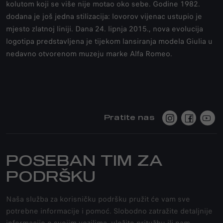
kolutom koji se više nije motao oko sebe. Godine 1982.
dodana je još jedna stilizacija: lovorov vijenac ustupio je
mjesto zlatnoj liniji. Dana 24. lipnja 2015., nova evolucija
logotipa predstavljena je tijekom lansiranja modela Giulia u
nedavno otvorenom muzeju marke Alfa Romeo.
Pratite nas
POSEBAN TIM ZA
PODRŠKU
Naša služba za korisničku podršku pružit će vam sve
potrebne informacije i pomoć. Slobodno zatražite detaljnije
informacije o svojim vozilima, uložite pritužbu ili nam