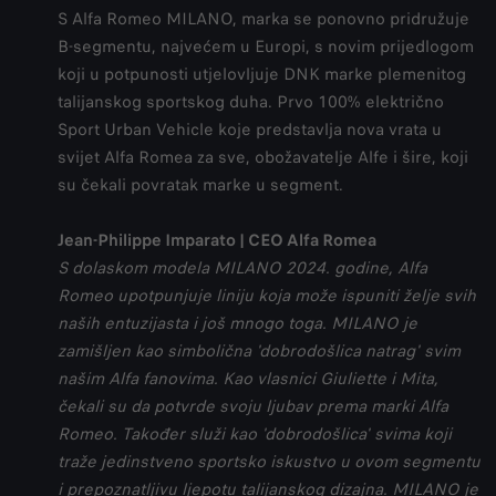
S Alfa Romeo MILANO, marka se ponovno pridružuje
B-segmentu, najvećem u Europi, s novim prijedlogom
koji u potpunosti utjelovljuje DNK marke plemenitog
talijanskog sportskog duha. Prvo 100% električno
Sport Urban Vehicle koje predstavlja nova vrata u
svijet Alfa Romea za sve, obožavatelje Alfe i šire, koji
su čekali povratak marke u segment.
Jean-Philippe Imparato | CEO Alfa Romea
S dolaskom modela MILANO 2024. godine, Alfa
Romeo upotpunjuje liniju koja može ispuniti želje svih
naših entuzijasta i još mnogo toga. MILANO je
zamišljen kao simbolična 'dobrodošlica natrag' svim
našim Alfa fanovima. Kao vlasnici Giuliette i Mita,
čekali su da potvrde svoju ljubav prema marki Alfa
Romeo. Također služi kao 'dobrodošlica' svima koji
traže jedinstveno sportsko iskustvo u ovom segmentu
i prepoznatljivu ljepotu talijanskog dizajna. MILANO je