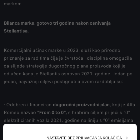
markom.
Bilanca marke, gotovo tri godine nakon osnivanja
Stellantisa.
Komercijalni učinak marke u 2023. služi kao prirodno
priznanje za rad tima čija je čvrstoća i disciplina omogućila
da slijede strategije dugoročnog plana proizvoda koji je
odlučen kada je Stellantis osnovan 2021. godine. Jedan po
jedan, najvažniji ciljevi postignuti u ovom razdoblju su:
- Odobren i financiran
dugoročni proizvodni plan,
koji je Alfa
Romeo nazvao
"From 0 to 0",
s hrabrim ciljem prijeći s "0"
elektrificiranih vozila 2021. godine na liniju s “0” emisijama
2027. godine, te ostvariti najbrži prijelaz na električnu
energiju u cijelom automobilskom svijetu. S jednim novim