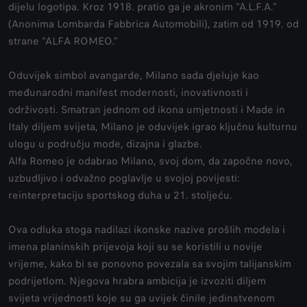
dijelu logotipa. Kroz 1918. pratio ga je akronim "A.L.F.A."
(Anonima Lombarda Fabbrica Automobili), zatim od 1919. od
strane “ALFA ROMEO.”
Oduvijek simbol avangarde, Milano sada djeluje kao
međunarodni manifest modernosti, inovativnosti i
održivosti. Smatran jednom od ikona umjetnosti i Made in
Italy diljem svijeta, Milano je oduvijek igrao ključnu kulturnu
ulogu u području mode, dizajna i glazbe.
Alfa Romeo je odabrao Milano, svoj dom, da započne novo,
uzbudljivo i odvažno poglavlje u svojoj povijesti:
reinterpretaciju sportskog duha u 21. stoljeću.
Ova odluka stoga nadilazi ikonske nazive prošlih modela i
imena planinskih prijevoja koji su se koristili u novije
vrijeme, kako bi se ponovno povezala sa svojim talijanskim
podrijetlom. Njegova hrabra ambicija je izvoziti diljem
svijeta vrijednosti koje su ga uvijek činile jedinstvenom