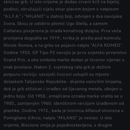
skicirao grb. U isto vrijeme je dodao crveni križ na bijeloj
podlozi, okružujući cijelu stvar plavom bojom s natpisom
"A.L.F.A." i "MILANO" u zlatnoj boji, odvojen s dva savojska
čvora. Skicu je odobrio plemić Ugo Stella, a samom
Cattaneu povjerena je izrada konačnog dizajna. Prva veća
promjena dogodila se 1919.: tvrtka je prešla pod kontrolu
Nicole Romea, a na grbu se pojavio natpis "ALFA ROMEO".
Godine 1925. GP Tipo P2 osvojio je prvo svjetsko prvenstvo
Grand Prix, a oko simbola marke dodan je lovorov vijenac u
znak proslave. Nakon 2. svjetskog rata grb je doživio
potpunu reviziju: savojski čvorovi ustupili su mjesto -
dolaskom Talijanske Republike - dvjema valovitim linijama,
dok je grb stiliziran i izrađen od lijevanog metala, obojen u
jednu boju. Od 1950., emajlirana oznaka marke vratila se u
1900., zamijenjen 1960. identičnom verzijom izrađenom od
plastike. Godine 1972., kada je tvornica Alfasud otvorena u
Pomigliano d'Arco, natpis “MILANO” je nestao. U isto
vrijeme, Biscione zmija je pojednostavljena, s drugim